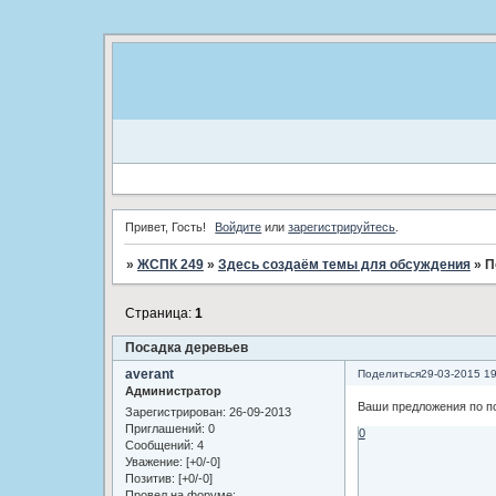
Привет, Гость!
Войдите
или
зарегистрируйтесь
.
»
ЖСПК 249
»
Здесь создаём темы для обсуждения
»
П
Страница:
1
Посадка деревьев
averant
Поделиться
29-03-2015 19
Администратор
Ваши предложения по по
Зарегистрирован
: 26-09-2013
Приглашений:
0
0
Сообщений:
4
Уважение:
[+0/-0]
Позитив:
[+0/-0]
Провел на форуме: