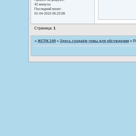
42 минуты
Последний визит:
01-04-2015 06:23:08
Страница:
1
»
ЖСПК 249
»
Здесь создаём темы для обсуждения
»
П